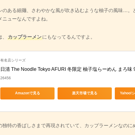
シのある細麺、さわやかな風が吹き込むような柚子の風味…。
メニューなんですよね。
は、
カップラーメン
にもなってるんですよ。
有名店シリーズ
日清 The Noodle Tokyo AFURI 冬限定 柚子塩らーめん まろ味 9
26456
Amazonで見る
楽天市場で見る
Yahoo
の独特の香ばしさまで再現されていて、カップラーメンなのに