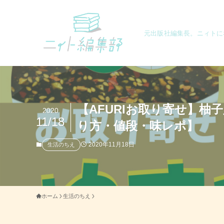
元出版社編集長。ニィトに
【AFURIお取り寄せ】
2020
11/18
り方・値段・味レポ】
2020年11月18日
生活のちえ
ホーム
生活のちえ