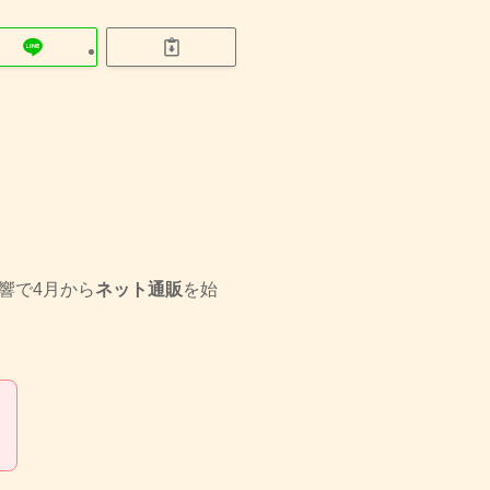
響で4月から
ネット通販
を始