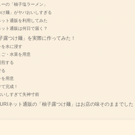
ューの「柚子塩ラーメン」
つけ麺」がヤバおいしすぎる
のネット通販を利用してみた
のネット通販は何日で届く？
「柚子露つけ麺」を実際に作ってみた！
レを水に浸す
まご・水菜を用意
湯煎する
でる
レを用意
けて完成！
おいしすぎて失神寸前
FURIネット通販の「柚子露つけ麺」はお店の味そのままでした