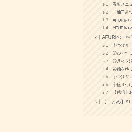
看板メニ
「柚子露
AFURI
AFURI
AFURIの
①つけダ
②ゆでた
③具材を
④麺をゆ
⑤つけダ
⑥盛り付
【感想】
【まとめ】A