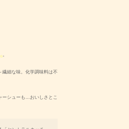
』
。
～繊細な味。化学調味料は不
ャーシューも…おいしさとこ