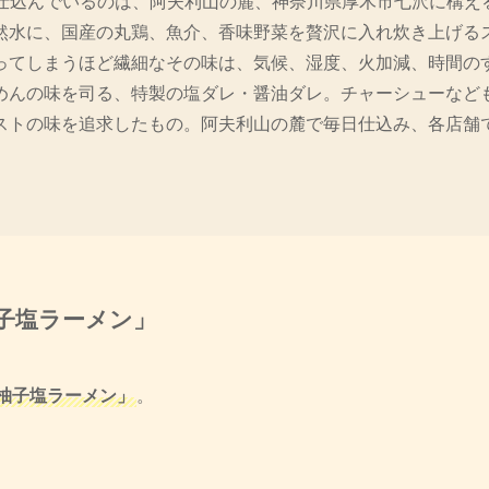
んを仕込んでいるのは、阿夫利山の麓、神奈川県厚木市七沢に構え
然水に、国産の丸鶏、魚介、香味野菜を贅沢に入れ炊き上げる
ってしまうほど繊細なその味は、気候、湿度、火加減、時間の
めんの味を司る、特製の塩ダレ・醤油ダレ。チャーシューなど
ストの味を追求したもの。阿夫利山の麓で毎日仕込み、各店舗
子塩ラーメン」
柚子塩ラーメン」
。