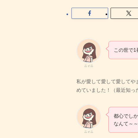
この世で1
ニィニ
私が愛して愛して愛してや
めていました！（最近知っ
都心でし
なんて～
ニィニ