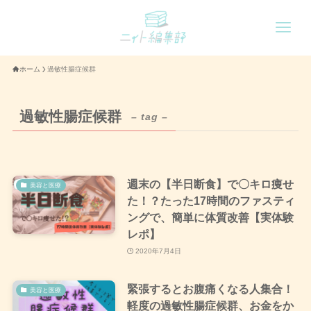
ホーム
過敏性腸症候群
過敏性腸症候群
– tag –
週末の【半日断食】で〇キロ痩せ
美容と医療
た！？たった17時間のファスティ
ングで、簡単に体質改善【実体験
レポ】
2020年7月4日
緊張するとお腹痛くなる人集合！
美容と医療
軽度の過敏性腸症候群、お金をか