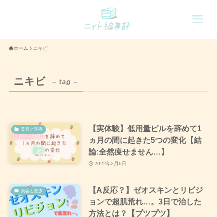
ホーム
ニキビ
ニキビ
– tag –
【実体験】低用量ピルを辞めて1
美容と医療
ヵ月の間に起きた5つの変化【結
論:全然痩せません…】
2022年2月6日
【A反応？】ゼオスキンとリビジ
美容と医療
ョンで超肌荒れ…。3日で治した
方法とは？【プツプツ】