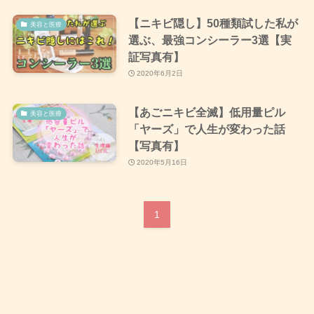
【ニキビ隠し】50種類試した私が
美容と医療
選ぶ、最強コンシーラー3選【実
証写真有】
2020年6月2日
【あごニキビ全滅】低用量ピル
美容と医療
「ヤーズ」で人生が変わった話
【写真有】
2020年5月16日
1