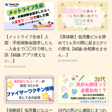
【メットライフ生命】入
【実体験】低用量ピルを辞
院・手術保険金請求したら
めて1ヵ月の間に起きた5つ
→入金まで◯◯日で得した
の変化【結論:全然痩せませ
話【結論:アプリ使えな
ん…】
い…】
2022年2月6日
2022年3月20日
【体験談】低用量ピルユー
20代の乳がん健診にまつわ