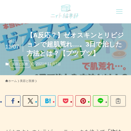
【A反応？】ゼオスキンとリビジ
2021
ョンで超肌荒れ…。3日で治した
11/07
方法とは？【プツプツ】
2021年11月7日
美容と医療
ホーム
美容と医療