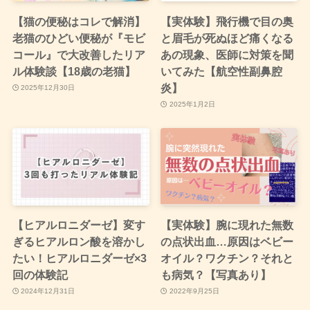
【猫の便秘はコレで解消】
【実体験】飛行機で目の奥
老猫のひどい便秘が『モビ
と眉毛が死ぬほど痛くなる
コール』で大改善したリア
あの現象、医師に対策を聞
ル体験談【18歳の老猫】
いてみた【航空性副鼻腔
炎】
2025年12月30日
2025年1月2日
【ヒアルロニダーゼ】変す
【実体験】腕に現れた無数
ぎるヒアルロン酸を溶かし
の点状出血…原因はベビー
たい！ヒアルロニダーゼ×3
オイル？ワクチン？それと
回の体験記
も病気？【写真あり】
2024年12月31日
2022年9月25日